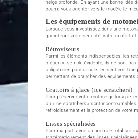
neige profonde. En ayant une bonne idée d
pourra vous orienter vers le modèle le mie
Les équipements de motonei
Lorsque vous investissez dans une motoneig
garantiront votre sécurité, votre confort 
Rétroviseurs
Parmi les éléments indispensables, les rétr
présence semble évidente, ils ne sont pas 
obligatoires pour circuler en sentiers. Une 
permettant de brancher des équipements 
Grattoirs à glace (ice scratchers)
Pour préserver votre motoneige lorsque les
ou « ice scratchers » sont incontournables.
refroidissement et la protection de votre 
Lisses spécialisées
Pour ma part, avoir un contrôle total sur m
systématiquement des lisses spécialisées.