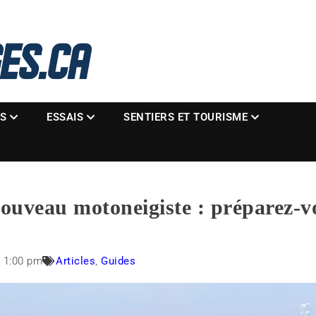
La référence des motoneigistes
s.ca
ES
ESSAIS
SENTIERS ET TOURISME
uveau motoneigiste : préparez-vo
1:00 pm
Articles
,
Guides