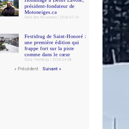
Hommage à Denis Lavoie,
président-fondateur de
Motoneiges.ca
Salle des Nouvelles
2026-07-10
Festidrag de Saint-Honoré :
une première édition qui
frappe fort sur la piste
comme dans le cœur
Dany Tremblay
2026-04-08
« Précédent
Suivant »