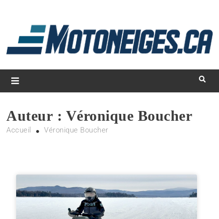
L
d
m
Magazine Motoneiges.ca
Auteur :
Véronique Boucher
Accueil
Véronique Boucher