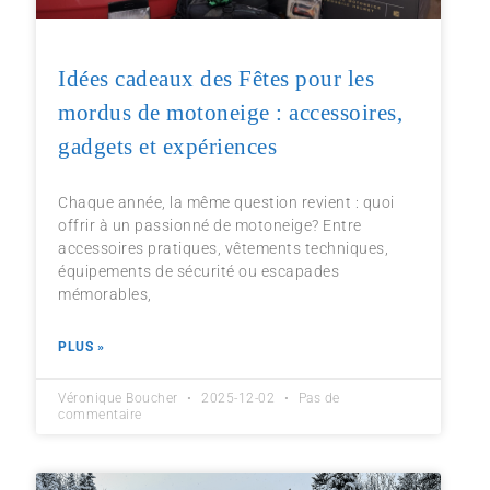
Idées cadeaux des Fêtes pour les
mordus de motoneige : accessoires,
gadgets et expériences
Chaque année, la même question revient : quoi
offrir à un passionné de motoneige? Entre
accessoires pratiques, vêtements techniques,
équipements de sécurité ou escapades
mémorables,
PLUS »
Véronique Boucher
2025-12-02
Pas de
commentaire