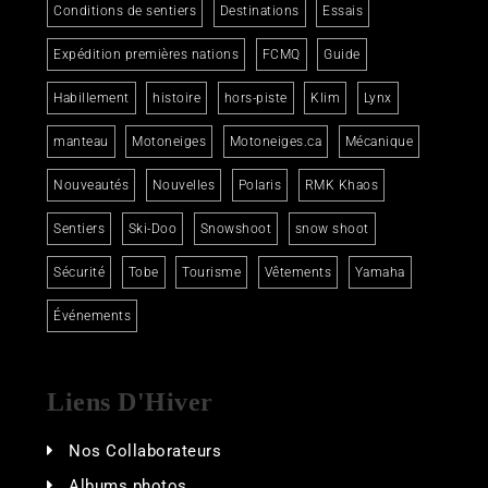
Conditions de sentiers
Destinations
Essais
Expédition premières nations
FCMQ
Guide
Habillement
histoire
hors-piste
Klim
Lynx
manteau
Motoneiges
Motoneiges.ca
Mécanique
Nouveautés
Nouvelles
Polaris
RMK Khaos
Sentiers
Ski-Doo
Snowshoot
snow shoot
Sécurité
Tobe
Tourisme
Vêtements
Yamaha
Événements
Liens D'Hiver
Nos Collaborateurs
Albums photos