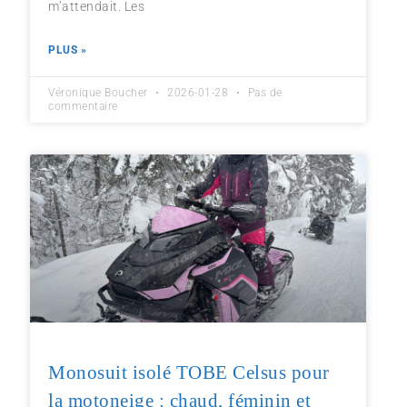
m’attendait. Les
PLUS »
Véronique Boucher
2026-01-28
Pas de
commentaire
Monosuit isolé TOBE Celsus pour
la motoneige : chaud, féminin et