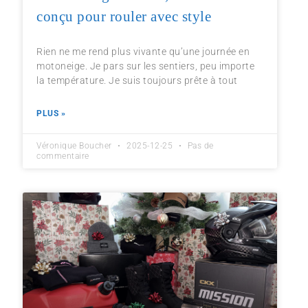
conçu pour rouler avec style
Rien ne me rend plus vivante qu’une journée en
motoneige. Je pars sur les sentiers, peu importe
la température. Je suis toujours prête à tout
PLUS »
Véronique Boucher
2025-12-25
Pas de
commentaire