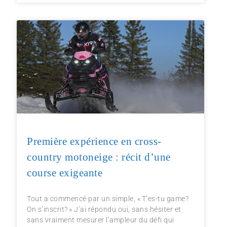
Première expérience en cross-
country motoneige : récit d’une
course exigeante
Tout a commencé par un simple, « T’es-tu game?
On s’inscrit? » J’ai répondu oui, sans hésiter et
sans vraiment mesurer l’ampleur du défi qui