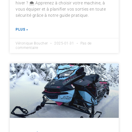
hiver ? 🌨️ Apprenez à choisir votre machine, à
vous équiper et à planifier vos sorties en toute
sécurité grâce à notre guide pratique.
PLUS »
Véronique Boucher
2025-01-31
Pas de
commentaire