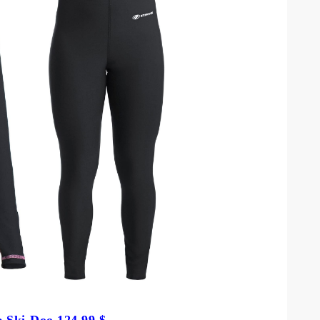
 Ski-Doo 124,99 $