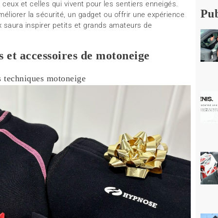
 ceux et celles qui vivent pour les sentiers enneigés.
Pub
éliorer la sécurité, un gadget ou offrir une expérience
x saura inspirer petits et grands amateurs de
 et accessoires de motoneige
s techniques motoneige