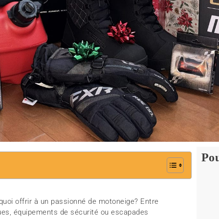
Pou
quoi offrir à un passionné de motoneige? Entre
ues, équipements de sécurité ou escapades