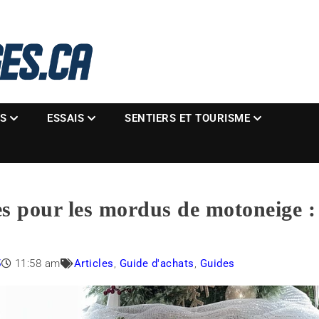
La référence des motoneigistes
s.ca
ES
ESSAIS
SENTIERS ET TOURISME
s pour les mordus de motoneige : 
5
11:58 am
Articles
,
Guide d'achats
,
Guides