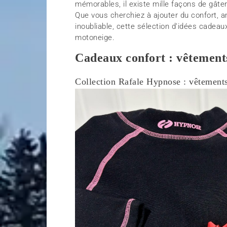
mémorables, il existe mille façons de gâter
Que vous cherchiez à ajouter du confort, am
inoubliable, cette sélection d’idées cadeau
motoneige.
Cadeaux confort : vêtements
Collection Rafale Hypnose : vêtement