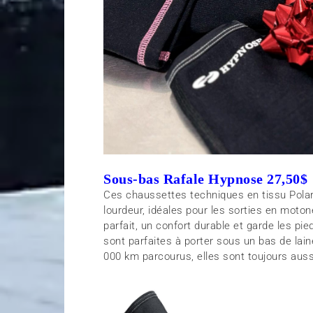
Sous-bas Rafale Hypnose 27,50$
Ces chaussettes techniques en tissu Polar
lourdeur, idéales pour les sorties en moto
parfait, un confort durable et garde les pi
sont parfaites à porter sous un bas de la
000 km parcourus, elles sont toujours auss