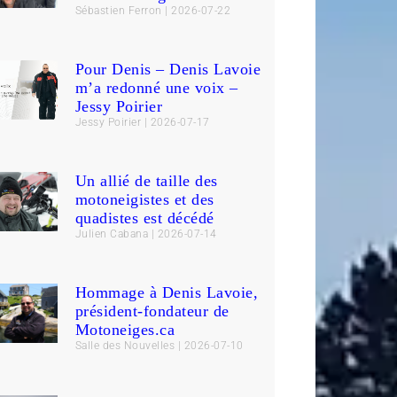
Sébastien Ferron
2026-07-22
Pour Denis – Denis Lavoie
m’a redonné une voix –
Jessy Poirier
Jessy Poirier
2026-07-17
Un allié de taille des
motoneigistes et des
quadistes est décédé
Julien Cabana
2026-07-14
Hommage à Denis Lavoie,
président-fondateur de
Motoneiges.ca
Salle des Nouvelles
2026-07-10