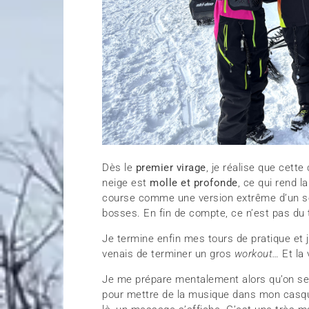
Dès le
premier virage
, je réalise que cett
neige est
molle et profonde
, ce qui rend 
course comme une version extrême d’un sen
bosses. En fin de compte, ce n’est pas du
Je termine enfin mes tours de pratique et 
venais de terminer un gros
workout…
Et la
Je me prépare mentalement alors qu’on se p
pour mettre de la musique dans mon casqu