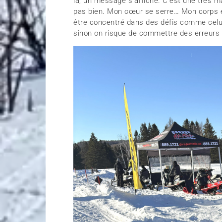
là, un message s’affiche. C’est une très m
pas bien. Mon cœur se serre… Mon corps est
être concentré dans des défis comme celui-l
sinon on risque de commettre des erreurs e