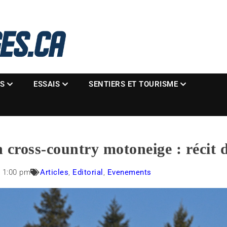
La référence des motoneigistes
s.ca
ES
ESSAIS
SENTIERS ET TOURISME
 cross-country motoneige : récit 
1:00 pm
Articles
,
Editorial
,
Evenements