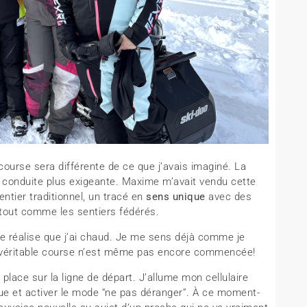
e course sera différente de ce que j’avais imaginé. La
la conduite plus exigeante. Maxime m’avait vendu cette
tier traditionnel, un tracé en
sens unique
avec des
 tout comme les sentiers fédérés.
je réalise que j’ai chaud. Je me sens déjà comme je
 véritable course n’est même pas encore commencée!
lace sur la ligne de départ. J’allume mon cellulaire
e et activer le mode “ne pas déranger”. À ce moment-