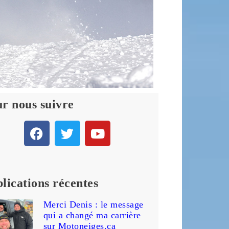
r nous suivre
lications récentes
Merci Denis : le message
qui a changé ma carrière
sur Motoneiges.ca