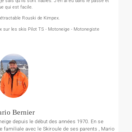
e sais qu’ils sont fiables. J'en ai eu dans le passé et
e qui est facile.
étractable Rouski de Kimpex.
rio Bernier
eige depuis le début des années 1970. En se
familiale avec le Skiroule de ses parents , Mario