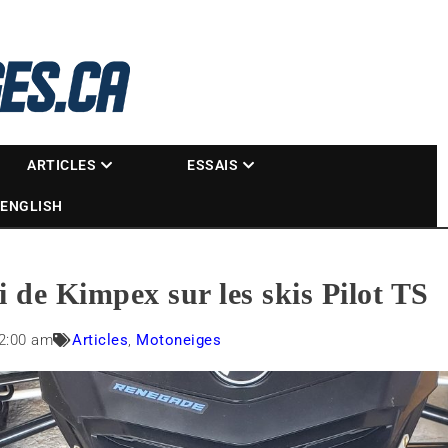
La référence des motoneigistes
s.ca
ARTICLES
ESSAIS
ENGLISH
i de Kimpex sur les skis Pilot TS
2:00 am
Articles
,
Motoneiges