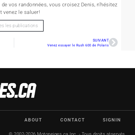
 de vos randonnées, vous croisez Denis, n'hésitez
t venez le saluer!
es les publications
SUIVANT
Venez essayer le Rush 600 de Polaris
ABOUT
CONTACT
SIGNIN
© 2002-2026 Motoneiges.ca Inc. - Tous droits réservés.