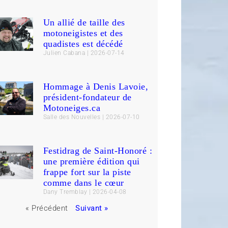
Un allié de taille des
motoneigistes et des
quadistes est décédé
Julien Cabana
2026-07-14
Hommage à Denis Lavoie,
président-fondateur de
Motoneiges.ca
Salle des Nouvelles
2026-07-10
Festidrag de Saint-Honoré :
une première édition qui
frappe fort sur la piste
comme dans le cœur
Dany Tremblay
2026-04-08
« Précédent
Suivant »