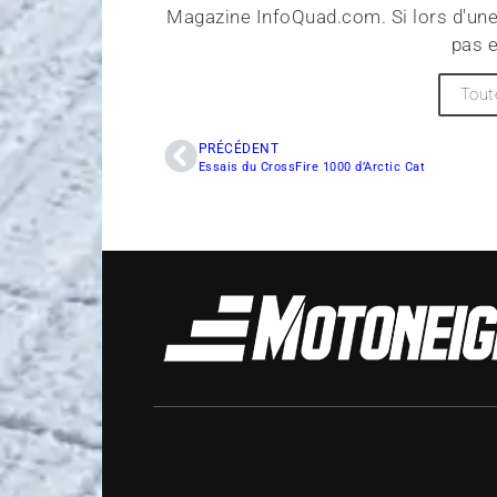
Magazine InfoQuad.com. Si lors d'une
pas e
Tout
PRÉCÉDENT
Essais du CrossFire 1000 d’Arctic Cat