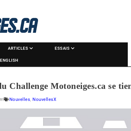
La référence des motoneigistes
s.ca
ARTICLES
ESSAIS
ENGLISH
du Challenge Motoneiges.ca se tie
am
Nouvelles
,
NouvellesX