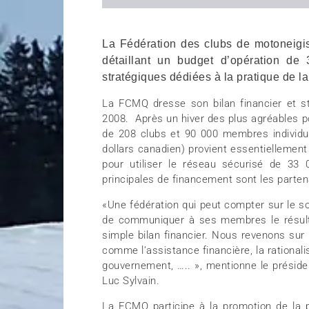
La Fédération des clubs de motoneig
détaillant un budget d’opération de 
stratégiques dédiées à la pratique de l
La FCMQ dresse son bilan financier et s
2008. Après un hiver des plus agréables po
de 208 clubs et 90 000 membres individue
dollars canadien) provient essentiellement
pour utiliser le réseau sécurisé de 33
principales de financement sont les parte
«Une fédération qui peut compter sur le so
de communiquer à ses membres le résult
simple bilan financier. Nous revenons sur 
comme l’assistance financière, la rationali
gouvernement, ….. », mentionne le présiden
Luc Sylvain.
La FCMQ participe à la promotion de la pr