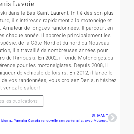
enis Lavoie
ki dans le Bas-Saint-Laurent. Initié dès son plus
ture, il s'intéresse rapidement à la motoneige et
T. Amateur de longues randonnées, Il parcourt en
es chaque année. Il apprécie principalement les
aspésie, de la Côte-Nord et du nord du Nouveau-
tion, il a travaillé de nombreuses années pour
rs de Rimouski. En 2002, il fonde Motoneiges.ca
érence pour les motoneigistes. Depuis 2008, il
queur de véhicule de loisirs. En 2012, il lance le
 de vos randonnées, vous croisez Denis, n'hésitez
t venez le saluer!
es les publications
SUIVANT
Plus de 1 000 personnes assistent à la 37e démolition au profit du Club Motoneigiste Saint-Léon
Yamaha Canada renouvelle son partenariat avec Motoneiges.ca