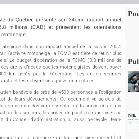
Pou
iste du Québec présente son 34ème rapport annuel
3.8 millions (CAD) et présentant les orientations
a motoneige.
tratégique dans son rapport annuel de la saison 2007-
ur l’activité motoneige, la FCMQ est fière de réunir plus
ls. Le budget d’opération de la FCMQ (3.8 millions de
Pub
 des droits d’accès que les motoneigistes doivent payer
 000 km gérés par la Fédération. Les autres sources
nariats et les subventions gouvernementales.
utien bénévole de près de 4500 personnes a l’obligation
at de leurs dévouements. Ce document va au-delà du
les principaux dossiers essentiels à la survie des clubs
sation des sentiers, les prises de position transmises au
t du Conseil d’administration, lui aussi bénévole, Jean-
atique de la motoneige en tant que loisir récréatif et