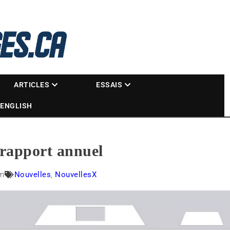
La référence des motoneigistes
s.ca
ARTICLES
ESSAIS
ENGLISH
rapport annuel
am
Nouvelles
,
NouvellesX