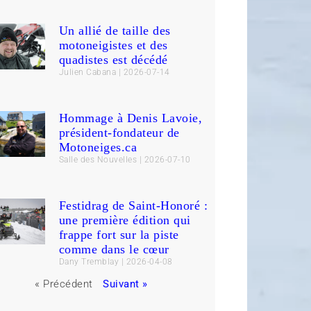
Un allié de taille des
motoneigistes et des
quadistes est décédé
Julien Cabana
2026-07-14
Hommage à Denis Lavoie,
président-fondateur de
Motoneiges.ca
Salle des Nouvelles
2026-07-10
Festidrag de Saint-Honoré :
une première édition qui
frappe fort sur la piste
comme dans le cœur
Dany Tremblay
2026-04-08
« Précédent
Suivant »