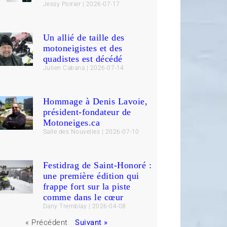
Jessy Poirier
2026-07-17
Un allié de taille des
motoneigistes et des
quadistes est décédé
Julien Cabana
2026-07-14
Hommage à Denis Lavoie,
président-fondateur de
Motoneiges.ca
Salle des Nouvelles
2026-07-10
Festidrag de Saint-Honoré :
une première édition qui
frappe fort sur la piste
comme dans le cœur
Dany Tremblay
2026-04-08
« Précédent
Suivant »