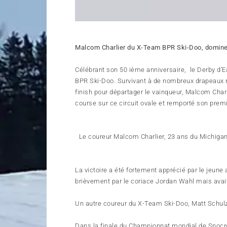
Malcom Charlier du X-Team BPR Ski-Doo, domine 
Célébrant son 50 ième anniversaire, le Derby d’E
BPR Ski-Doo. Survivant à de nombreux drapeaux r
finish pour départager le vainqueur, Malcom Char
course sur ce circuit ovale et remporté son pre
Le coureur Malcom Charlier, 23 ans du Michigan
La victoire a été fortement apprécié par le jeune
brièvement par le coriace Jordan Wahl mais avait
Un autre coureur du X-Team Ski-Doo, Matt Schulz
Dans la finale du Championnat mondial de Snocro