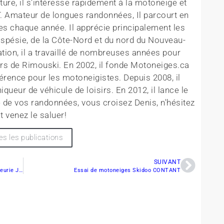
ture, il s'intéresse rapidement à la motoneige et
T. Amateur de longues randonnées, Il parcourt en
es chaque année. Il apprécie principalement les
aspésie, de la Côte-Nord et du nord du Nouveau-
tion, il a travaillé de nombreuses années pour
rs de Rimouski. En 2002, il fonde Motoneiges.ca
érence pour les motoneigistes. Depuis 2008, il
queur de véhicule de loisirs. En 2012, il lance le
 de vos randonnées, vous croisez Denis, n'hésitez
t venez le saluer!
es les publications
SUIVANT
Un nouveau pont pour le Club de motoneige Seigneurie Joly
Essai de motoneiges Skidoo CONTANT