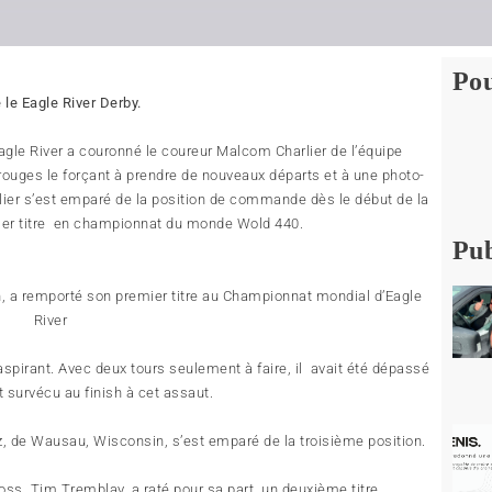
Pou
le Eagle River Derby.
agle River a couronné le coureur Malcom Charlier de l’équipe
ouges le forçant à prendre de nouveaux départs et à une photo-
lier s’est emparé de la position de commande dès le début de la
mier titre en championnat du monde Wold 440.
Pub
, a remporté son premier titre au Championnat mondial d’Eagle
River
 aspirant. Avec deux tours seulement à faire, il avait été dépassé
 survécu au finish à cet assaut.
, de Wausau, Wisconsin, s’est emparé de la troisième position.
ss, Tim Tremblay, a raté pour sa part, un deuxième titre