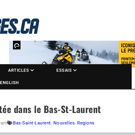
La référence des motoneigistes
s.ca
ARTICLES
ESSAIS
ENGLISH
tée dans le Bas-St-Laurent
0 am
Bas-Saint-Laurent
,
Nouvelles
,
Regions