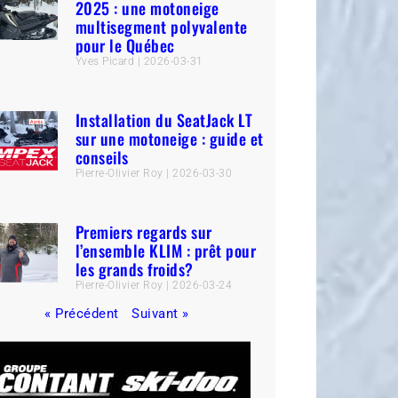
2025 : une motoneige
multisegment polyvalente
pour le Québec
Yves Picard
2026-03-31
Installation du SeatJack LT
sur une motoneige : guide et
conseils
Pierre-Olivier Roy
2026-03-30
Premiers regards sur
l’ensemble KLIM : prêt pour
les grands froids?
Pierre-Olivier Roy
2026-03-24
« Précédent
Suivant »