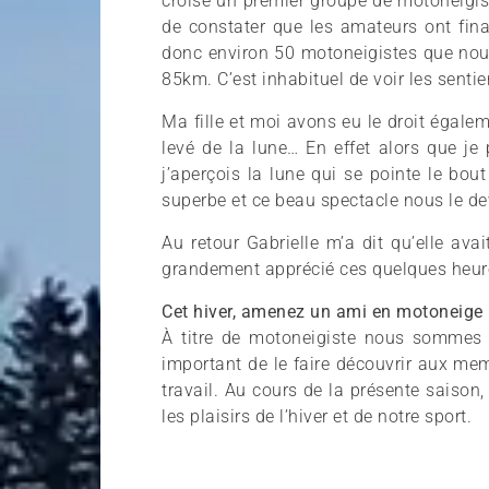
croise un premier groupe de motoneigis
de constater que les amateurs ont fin
donc environ 50 motoneigistes que nous
85km. C’est inhabituel de voir les sentie
Ma fille et moi avons eu le droit égale
levé de la lune… En effet alors que je
j’aperçois la lune qui se pointe le bou
superbe et ce beau spectacle nous le dev
Au retour Gabrielle m’a dit qu’elle ava
grandement apprécié ces quelques heur
Cet hiver, amenez un ami en motoneige 
À titre de motoneigiste nous sommes 
important de le faire découvrir aux me
travail. Au cours de la présente saison
les plaisirs de l’hiver et de notre sport.