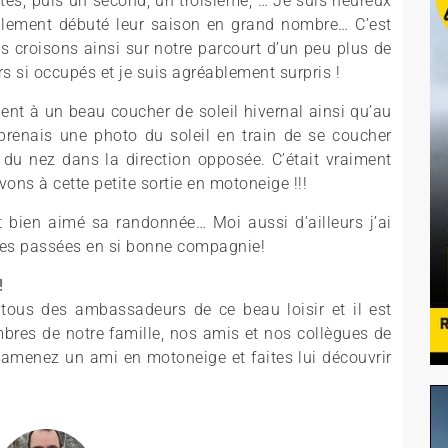
tes, puis un second, un troisième, … Je suis heureux
alement débuté leur saison en grand nombre… C’est
 croisons ainsi sur notre parcourt d’un peu plus de
rs si occupés et je suis agréablement surpris !
ment à un beau coucher de soleil hivernal ainsi qu’au
 prenais une photo du soleil en train de se coucher
t du nez dans la direction opposée. C’était vraiment
ons à cette petite sortie en motoneige !!!
it bien aimé sa randonnée… Moi aussi d’ailleurs j’ai
es passées en si bonne compagnie!
!
tous des ambassadeurs de ce beau loisir et il est
mbres de notre famille, nos amis et nos collègues de
, amenez un ami en motoneige et faites lui découvrir