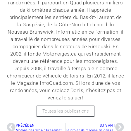
randonnées, Il parcourt en Quad plusieurs milliers
de kilomètres chaque année. Il apprécie
principalement les sentiers du Bas-St-Laurent, de
la Gaspésie, de la Côte-Nord et du nord du
Nouveau-Brunswick. Informaticien de formation, il
a travaillé de nombreuses années pour diverses
compagnies dans le secteurs de Rimouski. En
2002, il fonde Motoneiges.ca qui est rapidement
devenu une référence pour les motoneigistes.
Depuis 2008, il travaille à temps plein comme
chroniqueur de véhicule de loisirs. En 2012, il lance
le Magazine InfoQuad.com. Si lors d'une de vos
randonnées, vous croisez Denis, n'hésitez pas et
venez le saluer!
Toutes les publications
PRÉCÉDENT
SUIVANT
Motoneiges 2016 : Présentation Ski-Doo Summit Burton 2016
Le projet de motoneige dans le parc Carleton dénoncé