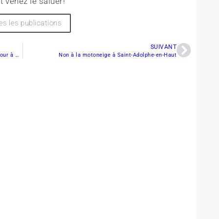
t venez le saluer!
es les publications
SUIVANT
Un salon dédié au quad et à la motoneige voit le jour à Gatineau
Non à la motoneige à Saint-Adolphe-en-Haut