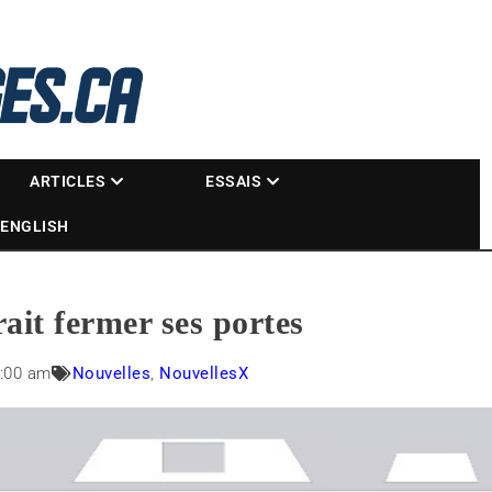
La référence des motoneigistes
s.ca
ARTICLES
ESSAIS
ENGLISH
it fermer ses portes
:00 am
Nouvelles
,
NouvellesX