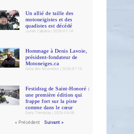
Un allié de taille des
motoneigistes et des
quadistes est décédé
Julien Cabana
2026-07-14
Hommage à Denis Lavoie,
président-fondateur de
Motoneiges.ca
Salle des Nouvelles
2026-07-10
Festidrag de Saint-Honoré :
une première édition qui
frappe fort sur la piste
comme dans le cœur
Dany Tremblay
2026-04-08
« Précédent
Suivant »