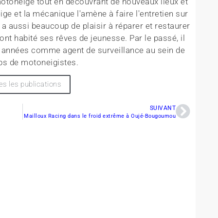
motoneige tout en découvrant de nouveaux lieux et
e et la mécanique l'amène à faire l'entretien sur
 a aussi beaucoup de plaisir à réparer et restaurer
t habité ses rêves de jeunesse. Par le passé, il
s années comme agent de surveillance au sein de
bs de motoneigistes.
es les publications
SUIVANT
Mailloux Racing dans le froid extrême à Oujé-Bougoumou