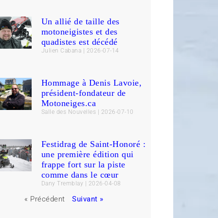
Un allié de taille des
motoneigistes et des
quadistes est décédé
Julien Cabana
2026-07-14
Hommage à Denis Lavoie,
président-fondateur de
Motoneiges.ca
Salle des Nouvelles
2026-07-10
Festidrag de Saint-Honoré :
une première édition qui
frappe fort sur la piste
comme dans le cœur
Dany Tremblay
2026-04-08
« Précédent
Suivant »