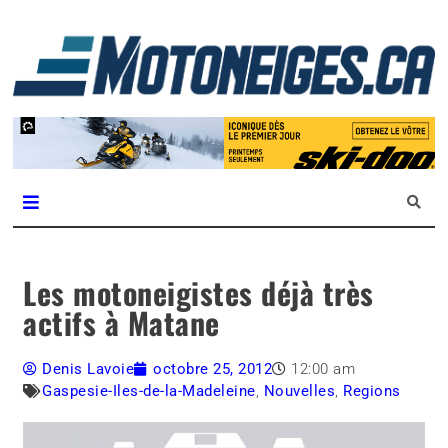
L
m
Magazine Motoneiges.ca
Les motoneigistes déjà très
actifs à Matane
Denis Lavoie
octobre 25, 2012
12:00 am
Gaspesie-Iles-de-la-Madeleine
,
Nouvelles
,
Regions