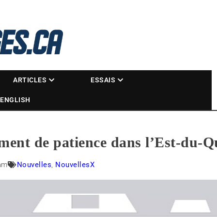
La référence des motoneigistes
s.ca
ARTICLES
ESSAIS
ENGLISH
rment de patience dans l’Est-du-
am
Nouvelles
,
NouvellesX