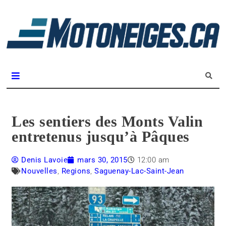
L
m
Magazine Motoneiges.ca
Les sentiers des Monts Valin
entretenus jusqu’à Pâques
Denis Lavoie
mars 30, 2015
12:00 am
Nouvelles
,
Regions
,
Saguenay-Lac-Saint-Jean