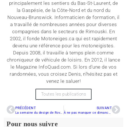
principalement les sentiers du Bas-St-Laurent, de
la Gaspésie, de la Côte-Nord et du nord du
Nouveau-Brunswick. Informaticien de formation, il
a travaillé de nombreuses années pour diverses
compagnies dans le secteurs de Rimouski. En
2002, il fonde Motoneiges.ca qui est rapidement
devenu une référence pour les motoneigistes.
Depuis 2008, il travaille à temps plein comme
chroniqueur de véhicule de loisirs. En 2012, il lance
le Magazine InfoQuad.com. Si lors d'une de vos
randonnées, vous croisez Denis, n'hésitez pas et
venez le saluer!
Toutes les publications
PRÉCÉDENT
SUIVANT
La semaine du design de Rovaniemi: BRP décerne un stage au Canada à un étudiant en design finlandais
À ne pas manquer ce dimanche : Les essais Motoneiges.ca en vedette à l’émission HP !
Pour nous suivre