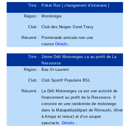
Titre :
Poker Run ( changement d’itinéraire )
Région :
Montérégie
Club :
Club des Neiges Sorel-Tracy
Résumé :
Promenade amicale non une
course
Détails…
Titre :
2ième Défi Motoneiges.ca au profit de La
Ressource
Région :
Bas-St-Laurent
Club :
Club Sportif Populaire BSL
Résumé :
Le Défi Motoneiges.ca est une activité de
financement au profit de la Ressource. Il
consiste en une randonnée de motoneige
dans la Matapédia(départ de Rimouski, dîner
à Amqui et retour) et d’un souper
spectacle.
Détails…