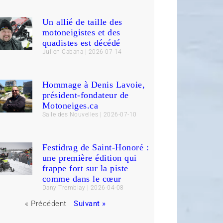
Un allié de taille des
motoneigistes et des
quadistes est décédé
Julien Cabana
2026-07-14
Hommage à Denis Lavoie,
président-fondateur de
Motoneiges.ca
Salle des Nouvelles
2026-07-10
Festidrag de Saint-Honoré :
une première édition qui
frappe fort sur la piste
comme dans le cœur
Dany Tremblay
2026-04-08
« Précédent
Suivant »