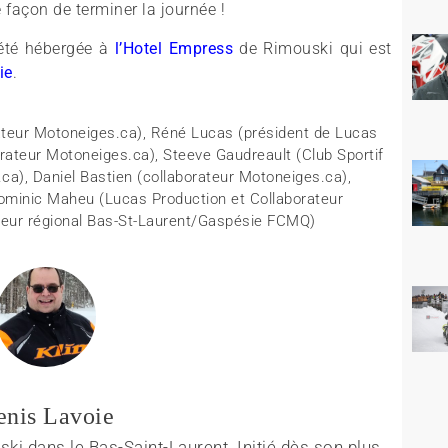
 façon de terminer la journée !
 été hébergée à
l’Hotel Empress
de Rimouski qui est
ie
.
ateur Motoneiges.ca), Réné Lucas (président de Lucas
orateur Motoneiges.ca), Steeve Gaudreault (Club Sportif
ca), Daniel Bastien (collaborateur Motoneiges.ca),
ominic Maheu (Lucas Production et Collaborateur
cteur régional Bas-St-Laurent/Gaspésie FCMQ)
enis Lavoie
ki dans le Bas-Saint-Laurent. Initié dès son plus