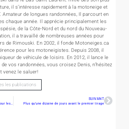
ture, il s'intéresse rapidement à la motoneige et
T. Amateur de longues randonnées, Il parcourt en
es chaque année. Il apprécie principalement les
aspésie, de la Côte-Nord et du nord du Nouveau-
tion, il a travaillé de nombreuses années pour
rs de Rimouski. En 2002, il fonde Motoneiges.ca
érence pour les motoneigistes. Depuis 2008, il
queur de véhicule de loisirs. En 2012, il lance le
 de vos randonnées, vous croisez Denis, n'hésitez
t venez le saluer!
es les publications
SUIVANT
La glace des cours d’eau est encore trop mince pour les motoneiges
Plus qu’une dizaine de jours avant le premier tirage