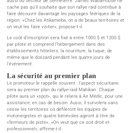
aussi du secteur de Senneterre. James Wabamoose ne
cache pas qu’il souhaite que son rallye raid contribue à
faire découvrir davantage les paysages féériques de la
région. «Chez les Atikamekw, on a de beaux territoires et
on veut les faire visiter», propose-t-il.
Le coût d’inscription sera fixé à entre 1000 $ et 1200 $
par pilote et comprend l’hébergement dans des
établissements hôteliers, la nourriture, la tuque, de
même que le dossard pendant les quatre jours de
l’événement.
La sécurité au premier plan
Le promoteur le rappelle souvent : l’aspect sécuritaire
sera au premier plan du rallye-raid Mahikan. Chaque
pilote aura un «spot», qui le reliera à Air Médic, pour une
assistance, en cas de besoin. Aussi, il survolera sans
cesse les territoires où défileront les équipes de
motoneigistes et quatre bénévoles agiront à titre de
«fermeurs de piste». «On veut que ce soit droit et
professionnel», affirme-t-il.