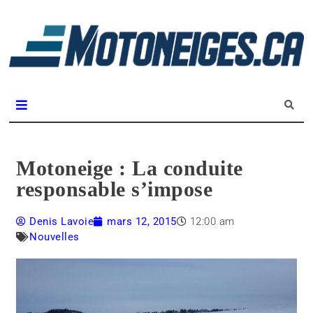
L
m
Magazine Motoneiges.ca
Motoneige : La conduite
responsable s’impose
Denis Lavoie
mars 12, 2015
12:00 am
Nouvelles