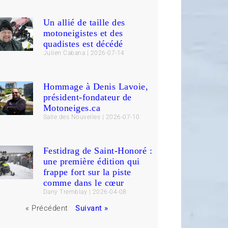
Un allié de taille des
motoneigistes et des
quadistes est décédé
Julien Cabana
2026-07-14
Hommage à Denis Lavoie,
président-fondateur de
Motoneiges.ca
Salle des Nouvelles
2026-07-10
Festidrag de Saint-Honoré :
une première édition qui
frappe fort sur la piste
comme dans le cœur
Dany Tremblay
2026-04-08
« Précédent
Suivant »