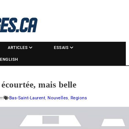
La référence des motoneigistes
s.ca
ARTICLES
ESSAIS
ENGLISH
écourtée, mais belle
am
Bas-Saint-Laurent
,
Nouvelles
,
Regions