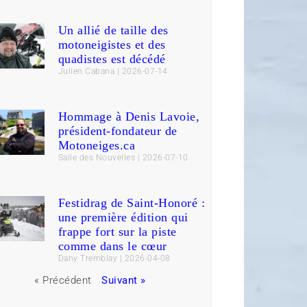
Un allié de taille des
motoneigistes et des
quadistes est décédé
Julien Cabana
2026-07-14
Hommage à Denis Lavoie,
président-fondateur de
Motoneiges.ca
Salle des Nouvelles
2026-07-10
Festidrag de Saint-Honoré :
une première édition qui
frappe fort sur la piste
comme dans le cœur
Dany Tremblay
2026-04-08
« Précédent
Suivant »