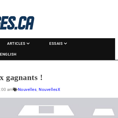
La référence des motoneigistes
s.ca
ARTICLES
ESSAIS
ENGLISH
x gagnants !
2:00 am
Nouvelles
,
NouvellesX