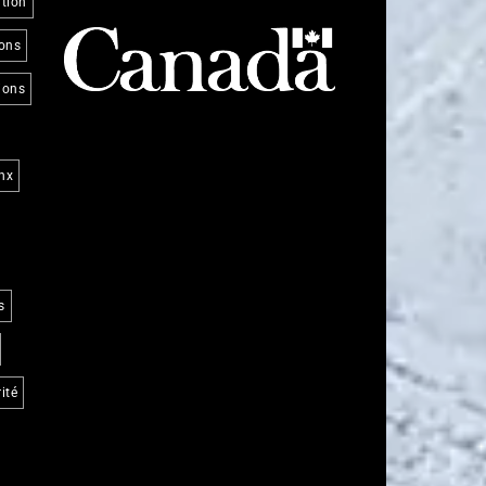
tion
ions
ions
nx
s
ité