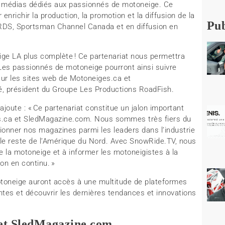
s médias dédiés aux passionnés de motoneige. Ce
 enrichir la production, la promotion et la diffusion de la
Pub
 RDS, Sportsman Channel Canada et en diffusion en
ige LA plus complète
! Ce partenariat nous permettra
é. Les passionnés de motoneige pourront ainsi suivre
sur les sites web de
Motoneiges.ca
et
né, président du Groupe Les Productions RoadFish.
 ajoute : «
Ce partenariat constitue un jalon important
s.ca
et
SledMagazine.com
. Nous sommes très fiers du
itionner nos magazines parmi les leaders dans l’industrie
le reste de l’Amérique du Nord. Avec SnowRide.TV, nous
e la motoneige et à informer les motoneigistes à la
ion en continu.
»
otoneige auront accès à une multitude de plateformes
antes et découvrir les dernières tendances et innovations
et
SledMagazine.com