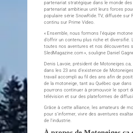
partenariat stratégique dans le monde de
partenariat ambitieux unit leurs forces pour
populaire série SnowRide.TV, diffusée sur
continu sur Prime Video.
«
Ensemble, nous formons l’équipe motone
d’offrir un contenu plus riche et diversifi
toutes nos aventures et nos découvertes 
SledMagazine.com
», souligne Daniel Gag
Denis Lavoie, président de
Motoneiges.ca
,
dans les 23 ans d’existence de
Motoneige
travail accompli au fil des ans afin de pos
de la motoneige, tant au Québec que dans 
pourrons continuer à promouvoir le sport d
télévision et sur des plateformes de diffus
Grâce à cette alliance, les amateurs de m
pour s’informer, vivre des aventures exalt
de l’industrie.
À propos de
Motoneiges.ca