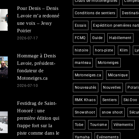
Clubs de motoneigistes
Compéti
Pour Denis – Denis
Conditions de sentiers
Destinat
Lavoie m’a redonné
une voix – Jessy
Essais
Expédition premières nat
Poirier
FCMQ
Guide
Habillement
2026-07-17
histoire
hors-piste
Klim
Ly
Hommage à Denis
Lavoie, président-
manteau
Motoneiges
fondateur de
Motoneiges.ca
Mécanique
Motoneiges.ca
2026-07-10
Nouveautés
Nouvelles
Polari
RMK Khaos
Sentiers
Ski-Doo
Festidrag de Saint-
Honoré : une
Snowshoot
snow shoot
Sécur
première édition qui
Tobe
Tourisme
Vêtements
frappe fort sur la
piste comme dans le
Yamaha
Événements