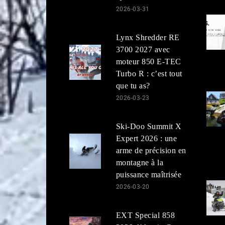
2026-03-31
Lynx Shredder RE
3700 2027 avec
moteur 850 E-TEC
Turbo R : c’est tout
que tu as?
2026-03-23
Ski-Doo Summit X
Expert 2026 : une
arme de précision en
montagne à la
puissance maîtrisée
2026-03-20
EXT Special 858