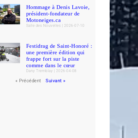
Hommage à Denis Lavoie,
président-fondateur de
Motoneiges.ca
Salle des Nouvelles
2026-07-10
Festidrag de Saint-Honoré :
une première édition qui
frappe fort sur la piste
comme dans le cœur
Dany Tremblay
2026-04-08
« Précédent
Suivant »