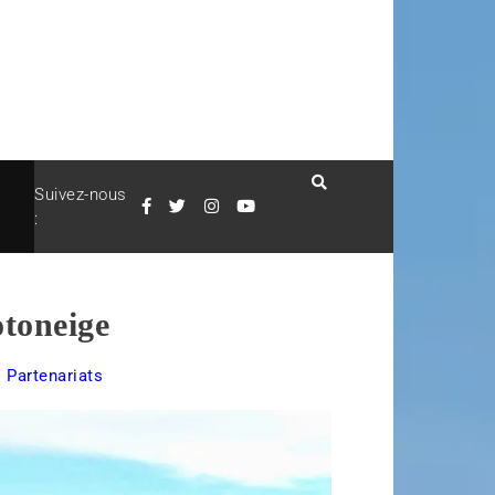
Suivez-nous
:
otoneige
,
Partenariats