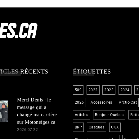
ICLES RÉCENTS
ÉTIQUETTES
509
2022
2023
2024
2
Merci Denis : le
2026
Accessoires
Arctic-Cat
message qui a
changé ma carrière
Articles
Bonjour Québec
Bott
sur Motoneiges.ca
BRP
Casques
CKX
2026-07-22