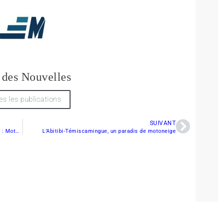
 des Nouvelles
es les publications
SUIVANT
Renegade Adrenaline 2024 avec ensemble Enduro : Motoneige pour sentiers
L’Abitibi-Témiscamingue, un paradis de motoneige