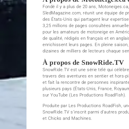
Fondé il y a plus de 20 ans,
Motoneiges.ca
SledMagazine.com,
réunit une équipe de p
des États-Unis qui partagent leur expertis
3,25 millions de pages consultées annuell
pour les amateurs de motoneige en Amériq
de qualité, rédigés en français et en angl
enrichissent leurs pages. En pleine saison
dizaines de milliers de lecteurs chaque se
À propos de SnowRide.TV
SnowRide.TV est une série télé qui célèbre 
travers des aventures en sentier et hors-pi
et fait la rencontre de personnes inspiran
plusieurs pays (États-Unis, France, Roya
sur YouTube (Les Productions RoadFish).
Produite par Les Productions RoadFish, une
SnowRide.TV s’inscrit parmi d’autres pr
et Chicks and Machines.