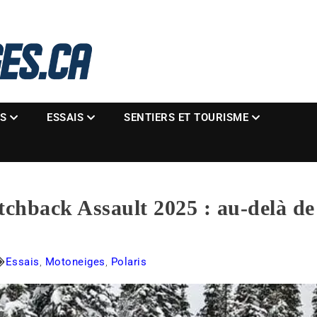
La référence des motoneigistes
s.ca
ES
ESSAIS
SENTIERS ET TOURISME
itchback Assault 2025 : au-delà d
Essais
,
Motoneiges
,
Polaris