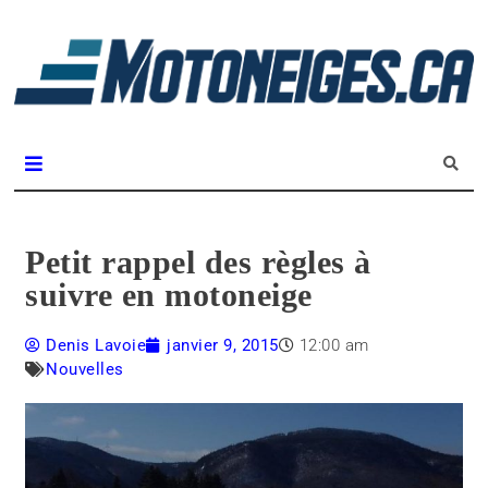
L
m
Magazine Motoneiges.ca
Petit rappel des règles à
suivre en motoneige
Denis Lavoie
janvier 9, 2015
12:00 am
Nouvelles