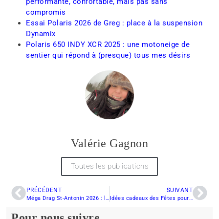
performante, confortable, mais pas sans
compromis
Essai Polaris 2026 de Greg : place à la suspension
Dynamix
Polaris 650 INDY XCR 2025 : une motoneige de
sentier qui répond à (presque) tous mes désirs
Valérie Gagnon
Toutes les publications
PRÉCÉDENT
SUIVANT
Méga Drag St-Antonin 2026 : l’événement incontournable du drag de motoneige au Bas-du-Fleuve
Idées cadeaux des Fêtes pour les mordus de motoneige : accessoires, gadgets et expériences
Pour nous suivre