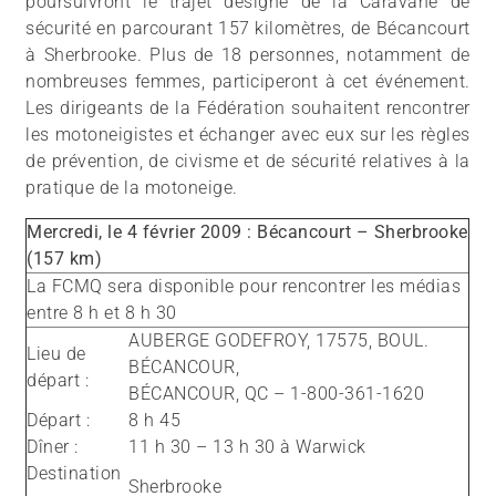
poursuivront le trajet désigné de la Caravane de
sécurité en parcourant 157 kilomètres, de Bécancourt
à Sherbrooke. Plus de 18 personnes, notamment de
nombreuses femmes, participeront à cet événement.
Les dirigeants de la Fédération souhaitent rencontrer
les motoneigistes et échanger avec eux sur les règles
de prévention, de civisme et de sécurité relatives à la
pratique de la motoneige.
Mercredi, le 4 février 2009 : Bécancourt – Sherbrooke
(157 km)
La FCMQ sera disponible pour rencontrer les médias
entre 8 h et 8 h 30
AUBERGE GODEFROY, 17575, BOUL.
Lieu de
BÉCANCOUR,
départ :
BÉCANCOUR, QC – 1-800-361-1620
Départ :
8 h 45
Dîner :
11 h 30 – 13 h 30 à Warwick
Destination
Sherbrooke