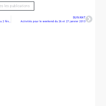
es les publications
SUIVANT
La USCC East annule la tenue de la compétition du 2 février prochain à New-York
Activités pour le weekend du 26 et 27 janvier 2013