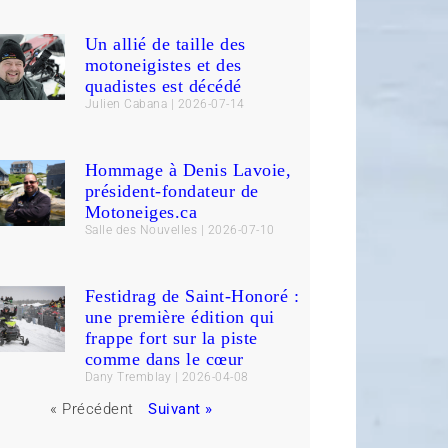
Un allié de taille des
motoneigistes et des
quadistes est décédé
Julien Cabana
2026-07-14
Hommage à Denis Lavoie,
président-fondateur de
Motoneiges.ca
Salle des Nouvelles
2026-07-10
Festidrag de Saint-Honoré :
une première édition qui
frappe fort sur la piste
comme dans le cœur
Dany Tremblay
2026-04-08
« Précédent
Suivant »