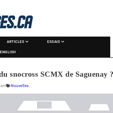
La référence des motoneigistes
s.ca
ARTICLES
ESSAIS
ENGLISH
 du snocross SCMX de Saguenay 
0 am
Nouvelles