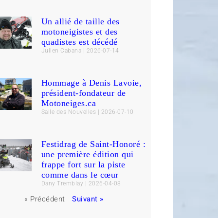
Un allié de taille des
motoneigistes et des
quadistes est décédé
Julien Cabana
2026-07-14
Hommage à Denis Lavoie,
président-fondateur de
Motoneiges.ca
Salle des Nouvelles
2026-07-10
Festidrag de Saint-Honoré :
une première édition qui
frappe fort sur la piste
comme dans le cœur
Dany Tremblay
2026-04-08
« Précédent
Suivant »