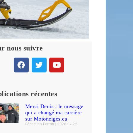
r nous suivre
lications récentes
Merci Denis : le message
qui a changé ma carrière
sur Motoneiges.ca
Sébastien Ferron
2026-07-22