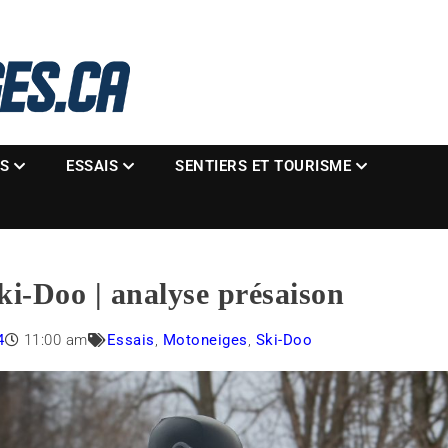
La référence des motoneigistes
s.ca
ES
ESSAIS
SENTIERS ET TOURISME
i-Doo | analyse présaison
4
11:00 am
Essais
,
Motoneiges
,
Ski-Doo