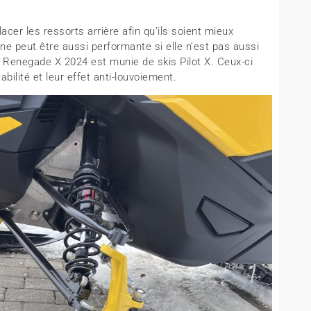
cer les ressorts arrière afin qu’ils soient mieux
ne peut être aussi performante si elle n’est pas aussi
a Renegade X 2024 est munie de skis Pilot X. Ceux-ci
bilité et leur effet anti-louvoiement.