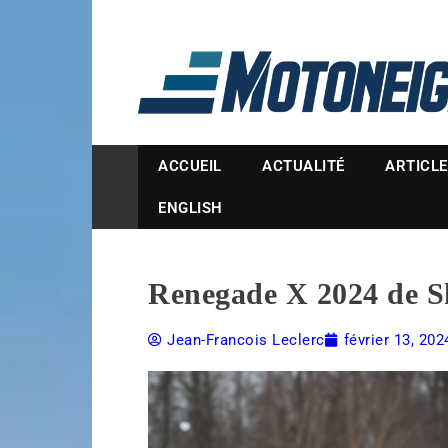
Magazine Motoneige
ACCUEIL
ACTUALITÉ
ARTICL
ENGLISH
Renegade X 2024 de Sk
Jean-Francois Leclerc
février 13, 202