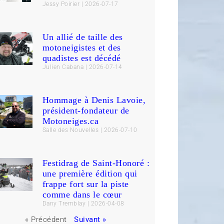
Jessy Poirier
2026-07-17
Un allié de taille des
motoneigistes et des
quadistes est décédé
Julien Cabana
2026-07-14
Hommage à Denis Lavoie,
président-fondateur de
Motoneiges.ca
Salle des Nouvelles
2026-07-10
Festidrag de Saint-Honoré :
une première édition qui
frappe fort sur la piste
comme dans le cœur
Dany Tremblay
2026-04-08
« Précédent
Suivant »