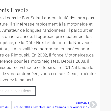
enis Lavoie
ki dans le Bas-Saint-Laurent. Initié dès son plus
ture, il s'intéresse rapidement à la motoneige et
T. Amateur de longues randonnées, Il parcourt en
es chaque année. Il apprécie principalement les
aspésie, de la Côte-Nord et du nord du Nouveau-
tion, il a travaillé de nombreuses années pour
rs de Rimouski. En 2002, il fonde Motoneiges.ca
érence pour les motoneigistes. Depuis 2008, il
queur de véhicule de loisirs. En 2012, il lance le
 de vos randonnées, vous croisez Denis, n'hésitez
t venez le saluer!
es les publications
SUIVANT
Signature d’une entente de partenariat dans le cadre du programme d’Action bénévole
Près de 5000 kilomètres sur la Yamaha SideWinder 2017