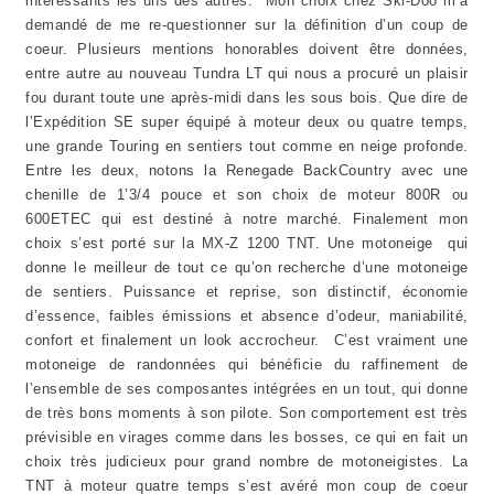
intéressants les uns des autres. Mon choix chez Ski-Doo m’a
demandé de me re-questionner sur la définition d’un coup de
coeur. Plusieurs mentions honorables doivent être données,
entre autre au nouveau Tundra LT qui nous a procuré un plaisir
fou durant toute une après-midi dans les sous bois. Que dire de
l’Expédition SE super équipé à moteur deux ou quatre temps,
une grande Touring en sentiers tout comme en neige profonde.
Entre les deux, notons la Renegade BackCountry avec une
chenille de 1’3/4 pouce et son choix de moteur 800R ou
600ETEC qui est destiné à notre marché. Finalement mon
choix s’est porté sur la MX-Z 1200 TNT. Une motoneige qui
donne le meilleur de tout ce qu’on recherche d’une motoneige
de sentiers. Puissance et reprise, son distinctif, économie
d’essence, faibles émissions et absence d’odeur, maniabilité,
confort et finalement un look accrocheur. C’est vraiment une
motoneige de randonnées qui bénéficie du raffinement de
l’ensemble de ses composantes intégrées en un tout, qui donne
de très bons moments à son pilote. Son comportement est très
prévisible en virages comme dans les bosses, ce qui en fait un
choix très judicieux pour grand nombre de motoneigistes. La
TNT à moteur quatre temps s’est avéré mon coup de coeur