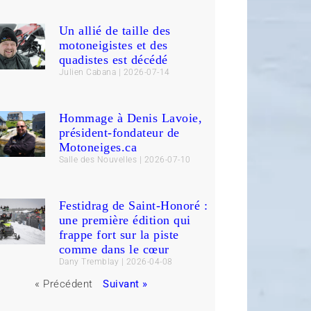
Un allié de taille des
motoneigistes et des
quadistes est décédé
Julien Cabana
2026-07-14
Hommage à Denis Lavoie,
président-fondateur de
Motoneiges.ca
Salle des Nouvelles
2026-07-10
Festidrag de Saint-Honoré :
une première édition qui
frappe fort sur la piste
comme dans le cœur
Dany Tremblay
2026-04-08
« Précédent
Suivant »