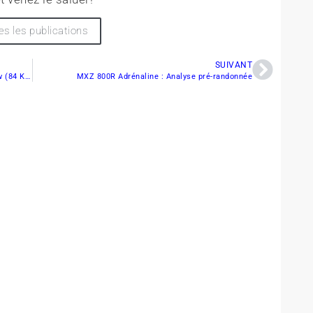
es les publications
SUIVANT
Les sentiers de motoneige du club Linière-Marlow (84 KM) sont ouverts !
MXZ 800R Adrénaline : Analyse pré-randonnée