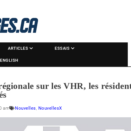
La référence des motoneigistes
s.ca
ARTICLES
ESSAIS
ENGLISH
régionale sur les VHR, les résident
és
00 am
Nouvelles
,
NouvellesX