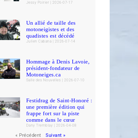
Jessy Poirier
2026-07-17
Un allié de taille des
motoneigistes et des
quadistes est décédé
Julien Cabana
2026-07-14
Hommage à Denis Lavoie,
président-fondateur de
Motoneiges.ca
Salle des Nouvelles
2026-07-10
Festidrag de Saint-Honoré :
une première édition qui
frappe fort sur la piste
comme dans le cœur
Dany Tremblay
2026-04-08
« Précédent
Suivant »