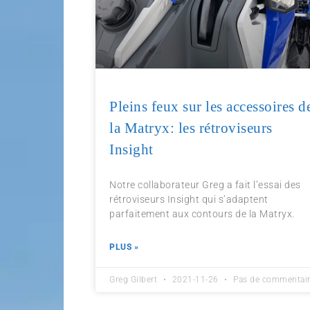
Pleins feux sur les accessoires d
la Matryx: les rétroviseurs
Insight
Notre collaborateur Greg a fait l’essai des
rétroviseurs Insight qui s’adaptent
parfaitement aux contours de la Matryx.
PLUS »
Greg Gilbert
2021-11-26
Pas de commentai