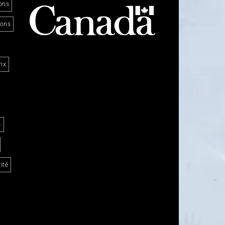
ons
ions
nx
s
ité