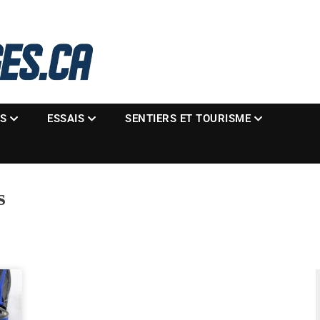
La référence des motoneigistes
s.ca
ES
ESSAIS
SENTIERS ET TOURISME
s