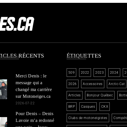
ICLES RÉCENTS
ÉTIQUETTES
509
2022
2023
2024
2
Merci Denis : le
message qui a
2026
Accessoires
Arctic-Cat
changé ma carrière
Articles
Bonjour Québec
Bott
sur Motoneiges.ca
2026-07-22
BRP
Casques
CKX
Pour Denis – Denis
Clubs de motoneigistes
Compéti
Lavoie m’a redonné