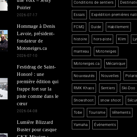
une voix – Jessy
Conditions de sentiers
Destinati
Poirier
Essais
Expédition premières nat
2026-07-17
Hommage à Denis
FCMQ
Guide
Habillement
Lavoie, président-
histoire
hors-piste
Klim
Ly
fondateur de
Motoneiges.ca
manteau
Motoneiges
2026-07-10
Motoneiges.ca
Mécanique
Festidrag de Saint-
Honoré : une
Nouveautés
Nouvelles
Polari
première édition qui
RMK Khaos
Sentiers
Ski-Doo
frappe fort sur la
piste comme dans le
Snowshoot
snow shoot
Sécur
cœur
2026-04-08
Tobe
Tourisme
Vêtements
Lumière Blizzard
Yamaha
Événements
Buster pour casque
CKX Mission :