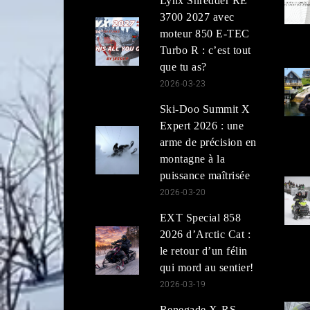
Lynx Shredder RE
3700 2027 avec
moteur 850 E-TEC
Turbo R : c’est tout
que tu as?
2026-03-23
Ski-Doo Summit X
Expert 2026 : une
arme de précision en
montagne à la
puissance maîtrisée
2026-03-20
EXT Special 858
2026 d’Arctic Cat :
le retour d’un félin
qui mord au sentier!
2026-03-19
Renegade X-RS