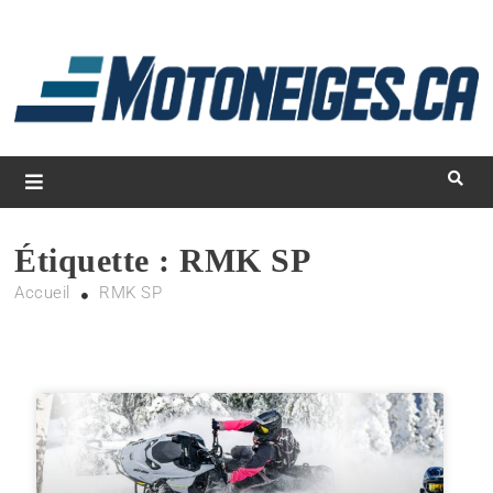
L
d
m
Magazine Motoneiges.ca
Étiquette :
RMK SP
Accueil
RMK SP