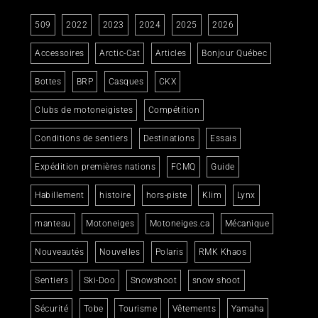
509
2022
2023
2024
2025
2026
Accessoires
Arctic-Cat
Articles
Bonjour Québec
Bottes
BRP
Casques
CKX
Clubs de motoneigistes
Compétition
Conditions de sentiers
Destinations
Essais
Expédition premières nations
FCMQ
Guide
Habillement
histoire
hors-piste
Klim
Lynx
manteau
Motoneiges
Motoneiges.ca
Mécanique
Nouveautés
Nouvelles
Polaris
RMK Khaos
Sentiers
Ski-Doo
Snowshoot
snow shoot
Sécurité
Tobe
Tourisme
Vêtements
Yamaha