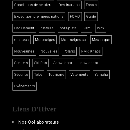
Conditions de sentiers
Destinations
Essais
Expédition premières nations
FCMQ
Guide
Habillement
histoire
hors-piste
Klim
Lynx
manteau
Motoneiges
Motoneiges.ca
Mécanique
Nouveautés
Nouvelles
Polaris
RMK Khaos
Sentiers
Ski-Doo
Snowshoot
snow shoot
Sécurité
Tobe
Tourisme
Vêtements
Yamaha
Événements
Liens D'Hiver
Nos Collaborateurs