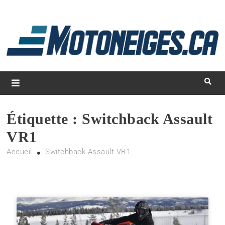
L
d
m
Magazine Motoneiges.ca
Étiquette :
Switchback Assault
VR1
Accueil
Switchback Assault VR1