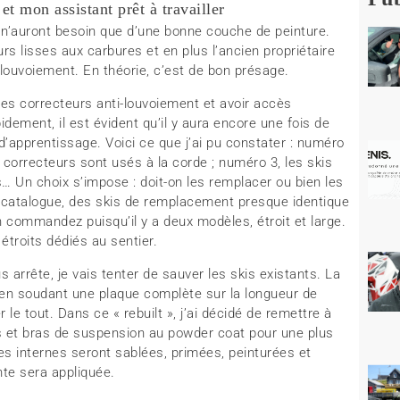
 et mon assistant prêt à travailler
s n’auront besoin que d’une bonne couche de peinture.
rs lisses aux carbures et en plus l’ancien propriétaire
i-louvoiement. En théorie, c’est de bon présage.
r les correcteurs anti-louvoiement et avoir accès
idement, il est évident qu’il y aura encore une fois de
d’apprentissage. Voici ce que j’ai pu constater : numéro
s correcteurs sont usés à la corde ; numéro 3, les skis
s… Un choix s’impose : doit-on les remplacer ou bien les
 catalogue, des skis de remplacement presque identique
en commandez puisqu’il y a deux modèles, étroit et large.
étroits dédiés au sentier.
s arrête, je vais tenter de sauver les skis existants. La
 en soudant une plaque complète sur la longueur de
 le tout. Dans ce « rebuilt », j’ai décidé de remettre à
is et bras de suspension au powder coat pour une plus
s internes seront sablées, primées, peinturées et
te sera appliquée.