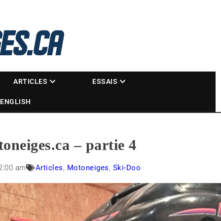
La référence des motoneigistes
s.ca
ARTICLES
ESSAIS
ENGLISH
oneiges.ca – partie 4
2:00 am
Articles
,
Motoneiges
,
Ski-Doo