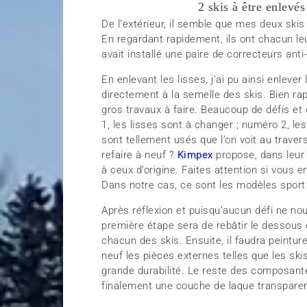
2 skis à être enlevés
De l’extérieur, il semble que mes deux ski
En regardant rapidement, ils ont chacun leu
avait installé une paire de correcteurs ant
En enlevant les lisses, j’ai pu ainsi enleve
directement à la semelle des skis. Bien rap
gros travaux à faire. Beaucoup de défis et 
1, les lisses sont à changer ; numéro 2, le
sont tellement usés que l’on voit au traver
refaire à neuf ?
Kimpex
propose, dans leur
à ceux d’origine. Faites attention si vous 
Dans notre cas, ce sont les modèles sport 
Après réflexion et puisqu’aucun défi ne nou
première étape sera de rebâtir le dessous
chacun des skis. Ensuite, il faudra peinturer
neuf les pièces externes telles que les sk
grande durabilité. Le reste des composante
finalement une couche de laque transparen