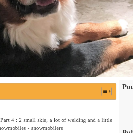
Pou
Pub