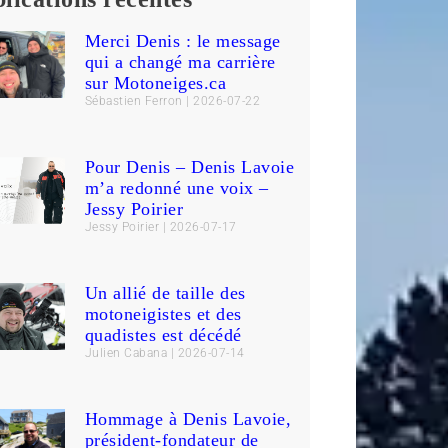
Merci Denis : le message
qui a changé ma carrière
sur Motoneiges.ca
Sébastien Ferron
2026-07-22
Pour Denis – Denis Lavoie
m’a redonné une voix –
Jessy Poirier
Jessy Poirier
2026-07-17
Un allié de taille des
motoneigistes et des
quadistes est décédé
Julien Cabana
2026-07-14
Hommage à Denis Lavoie,
président-fondateur de