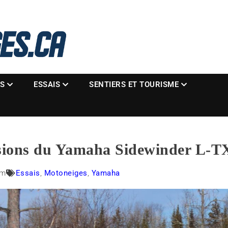
La référence des motoneigistes
s.ca
ES
ESSAIS
SENTIERS ET TOURISME
sions du Yamaha Sidewinder L-T
am
Essais
,
Motoneiges
,
Yamaha