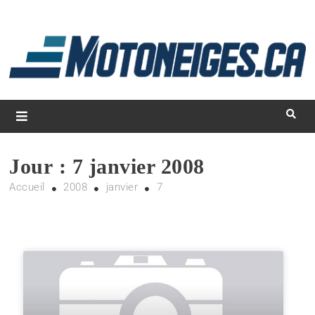
L
d
m
Magazine Motoneiges.ca
Jour :
7 janvier 2008
Accueil
2008
janvier
7