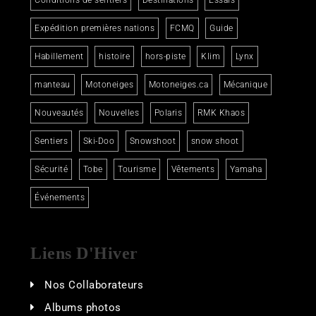
Expédition premières nations
FCMQ
Guide
Habillement
histoire
hors-piste
Klim
Lynx
manteau
Motoneiges
Motoneiges.ca
Mécanique
Nouveautés
Nouvelles
Polaris
RMK Khaos
Sentiers
Ski-Doo
Snowshoot
snow shoot
Sécurité
Tobe
Tourisme
Vêtements
Yamaha
Événements
Liens D'Hiver
Nos Collaborateurs
Albums photos