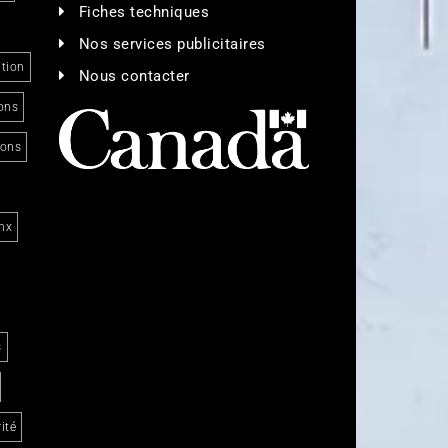
Fiches techniques
Nos services publicitaires
tion
Nous contacter
ons
ions
nx
s
ité