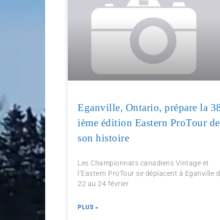
Eganville, Ontario, prépare la 3
ième édition Eastern ProTour de
son histoire
Les Championnats canadiens Vintage et
l’Eastern ProTour se déplacent à Eganville 
22 au 24 février
PLUS »