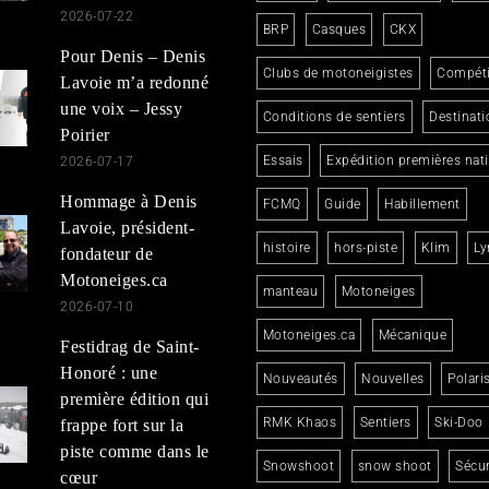
2026-07-22
BRP
Casques
CKX
Pour Denis – Denis
Clubs de motoneigistes
Compéti
Lavoie m’a redonné
une voix – Jessy
Conditions de sentiers
Destinati
Poirier
Essais
Expédition premières nat
2026-07-17
Hommage à Denis
FCMQ
Guide
Habillement
Lavoie, président-
histoire
hors-piste
Klim
Ly
fondateur de
Motoneiges.ca
manteau
Motoneiges
2026-07-10
Motoneiges.ca
Mécanique
Festidrag de Saint-
Honoré : une
Nouveautés
Nouvelles
Polari
première édition qui
RMK Khaos
Sentiers
Ski-Doo
frappe fort sur la
piste comme dans le
Snowshoot
snow shoot
Sécur
cœur