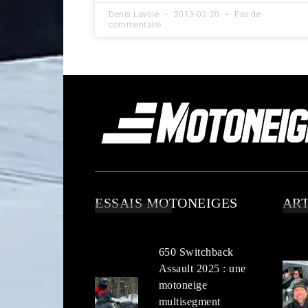
Denis Lavoie
2013-02-20
Pas de
commentaire
ESSAIS MOTONEIGES
ART
650 Switchback
Assault 2025 : une
motoneige
multisegment