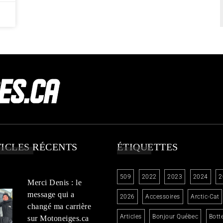
ICLES RÉCENTS
ÉTIQUETTES
509
2022
2023
2024
2
Merci Denis : le
message qui a
2026
Accessoires
Arctic-Cat
changé ma carrière
Articles
Bonjour Québec
Bott
sur Motoneiges.ca