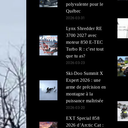
polyvalente pour le
Québec
2026-03-31
Lynx Shredder RE
3700 2027 avec
moteur 850 E-TEC
Turbo R : c’est tout
que tu as?
2026-03-23
Ski-Doo Summit X
Expert 2026 : une
arme de précision en
montagne à la
puissance maîtrisée
2026-03-20
EXT Special 858
2026 d’Arctic Cat :