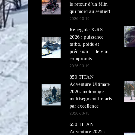
le retour d’un félin
qui mord au sentier!
2026-03-19
Renegade X-RS
2026 : puissance
turbo, poids et
précision — le vrai
compromis
2026-03-19
850 TITAN
Adventure Ultimate
2026: motoneige
multisegment Polaris
par excellence
2026-03-18
650 TITAN
Adventure 2025 :