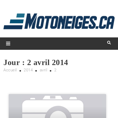
L
d
m
Magazine Motoneiges.ca
Jour :
2 avril 2014
Accueil
2014
avril
2