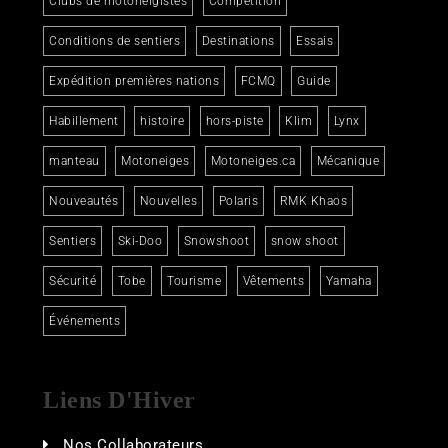
Clubs de motoneigistes
Compétition
Conditions de sentiers
Destinations
Essais
Expédition premières nations
FCMQ
Guide
Habillement
histoire
hors-piste
Klim
Lynx
manteau
Motoneiges
Motoneiges.ca
Mécanique
Nouveautés
Nouvelles
Polaris
RMK Khaos
Sentiers
Ski-Doo
Snowshoot
snow shoot
Sécurité
Tobe
Tourisme
Vêtements
Yamaha
Événements
Liens D'Hiver
Nos Collaborateurs