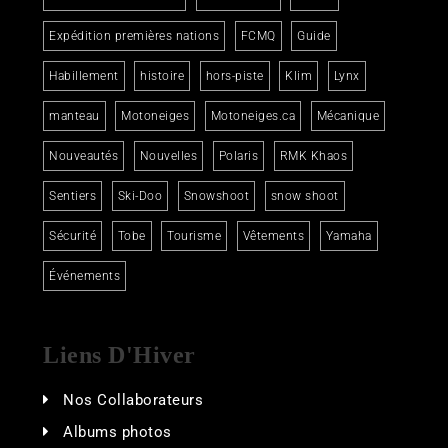
Expédition premières nations
FCMQ
Guide
Habillement
histoire
hors-piste
Klim
Lynx
manteau
Motoneiges
Motoneiges.ca
Mécanique
Nouveautés
Nouvelles
Polaris
RMK Khaos
Sentiers
Ski-Doo
Snowshoot
snow shoot
Sécurité
Tobe
Tourisme
Vêtements
Yamaha
Événements
Liens D'Hiver
Nos Collaborateurs
Albums photos