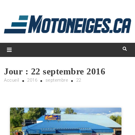
L
d
m
Magazine Motoneiges.ca
Jour :
22 septembre 2016
Accueil
2016
septembre
22