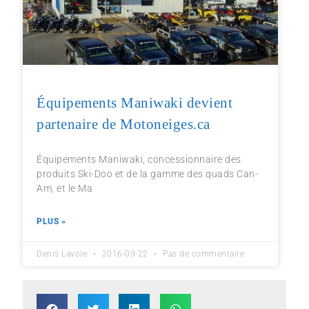
Équipements Maniwaki devient
partenaire de Motoneiges.ca
Équipements Maniwaki, concessionnaire des
produits Ski-Doo et de la gamme des quads Can-
Am, et le Ma
PLUS »
Denis Lavoie
2016-09-22
Pas de commentaire