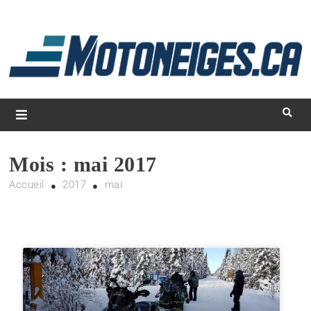
L
d
m
Magazine Motoneiges.ca
Mois :
mai 2017
Accueil
2017
mai