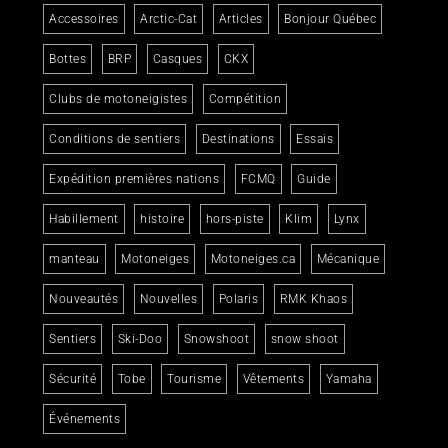
Accessoires
Arctic-Cat
Articles
Bonjour Québec
Bottes
BRP
Casques
CKX
Clubs de motoneigistes
Compétition
Conditions de sentiers
Destinations
Essais
Expédition premières nations
FCMQ
Guide
Habillement
histoire
hors-piste
Klim
Lynx
manteau
Motoneiges
Motoneiges.ca
Mécanique
Nouveautés
Nouvelles
Polaris
RMK Khaos
Sentiers
Ski-Doo
Snowshoot
snow shoot
Sécurité
Tobe
Tourisme
Vêtements
Yamaha
Événements