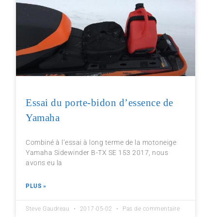
Essai du porte-bidon d’essence de
Yamaha
Combiné à l’essai à long terme de la motoneige
Yamaha Sidewinder B-TX SE 153 2017, nous
avons eu la
PLUS »
Steve Gaudreau
2017-05-02
Pas de commentaire