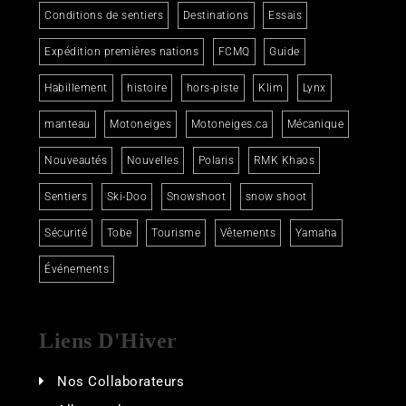
Conditions de sentiers
Destinations
Essais
Expédition premières nations
FCMQ
Guide
Habillement
histoire
hors-piste
Klim
Lynx
manteau
Motoneiges
Motoneiges.ca
Mécanique
Nouveautés
Nouvelles
Polaris
RMK Khaos
Sentiers
Ski-Doo
Snowshoot
snow shoot
Sécurité
Tobe
Tourisme
Vêtements
Yamaha
Événements
Liens D'Hiver
Nos Collaborateurs