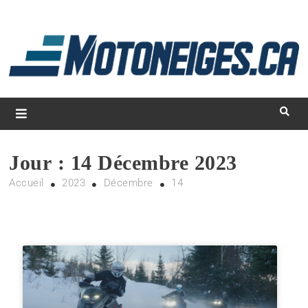
L
d
m
Magazine Motoneiges.ca
Jour :
14 Décembre 2023
Accueil
2023
Décembre
14