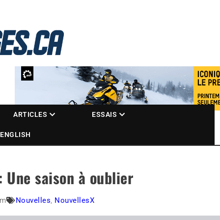
La référence des motoneigistes
s.ca
ARTICLES
ESSAIS
ENGLISH
 Une saison à oublier
am
Nouvelles
,
NouvellesX