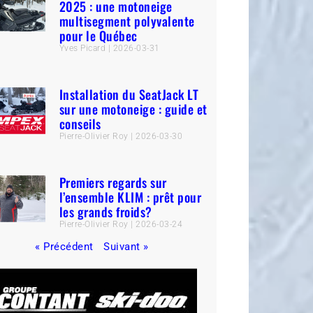
2025 : une motoneige
multisegment polyvalente
pour le Québec
Yves Picard
2026-03-31
Installation du SeatJack LT
sur une motoneige : guide et
conseils
Pierre-Olivier Roy
2026-03-30
Premiers regards sur
l’ensemble KLIM : prêt pour
les grands froids?
Pierre-Olivier Roy
2026-03-24
« Précédent
Suivant »