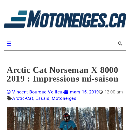
L
m
Magazine Motoneiges.ca
Arctic Cat Norseman X 8000
2019 : Impressions mi-saison
Vincent Bourque-Veilleux
mars 15, 2019
12:00 am
Arctic-Cat
,
Essais
,
Motoneiges