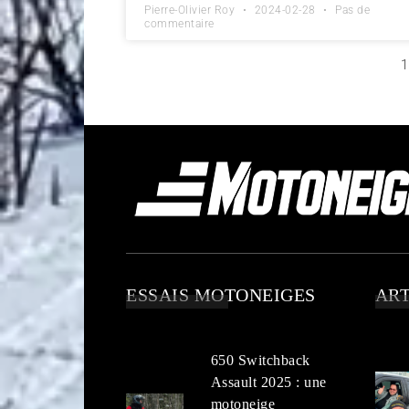
Pierre-Olivier Roy
2024-02-28
Pas de
commentaire
1
ESSAIS MOTONEIGES
ART
650 Switchback
Assault 2025 : une
motoneige