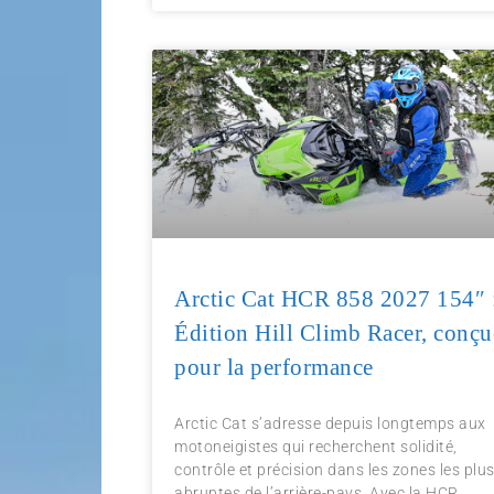
Arctic Cat HCR 858 2027 154″ 
Édition Hill Climb Racer, conçu
pour la performance
Arctic Cat s’adresse depuis longtemps aux
motoneigistes qui recherchent solidité,
contrôle et précision dans les zones les plu
abruptes de l’arrière-pays. Avec la HCR