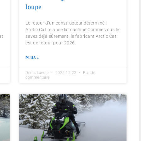
loupe
Le retour d’un constructeur déterminé :
Arctic Cat relance la machine Comme vous le
at
savez déjà sûrement, le fabricant Arctic Cat
est de retour pour 2026.
PLUS »
Denis Lavoie
2025-12-22
Pas de
commentaire