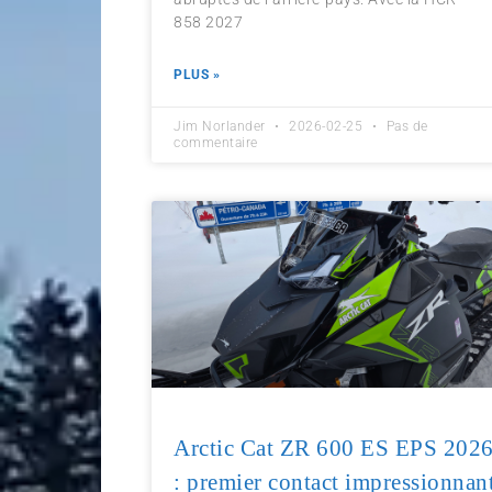
858 2027
PLUS »
Jim Norlander
2026-02-25
Pas de
commentaire
Arctic Cat ZR 600 ES EPS 202
: premier contact impressionnan