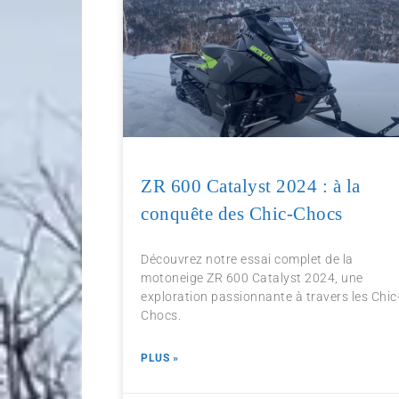
ZR 600 Catalyst 2024 : à la
conquête des Chic-Chocs
Découvrez notre essai complet de la
motoneige ZR 600 Catalyst 2024, une
exploration passionnante à travers les Chic
Chocs.
PLUS »