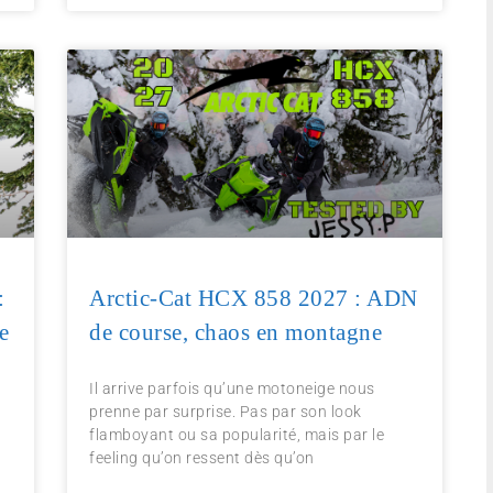
:
Arctic-Cat HCX 858 2027 : ADN
e
de course, chaos en montagne
Il arrive parfois qu’une motoneige nous
prenne par surprise. Pas par son look
flamboyant ou sa popularité, mais par le
feeling qu’on ressent dès qu’on
s