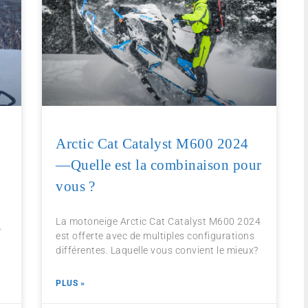
Arctic Cat Catalyst M600 2024
—Quelle est la combinaison pour
vous ?
La motoneige Arctic Cat Catalyst M600 2024
-
est offerte avec de multiples configurations
différentes. Laquelle vous convient le mieux?
PLUS »