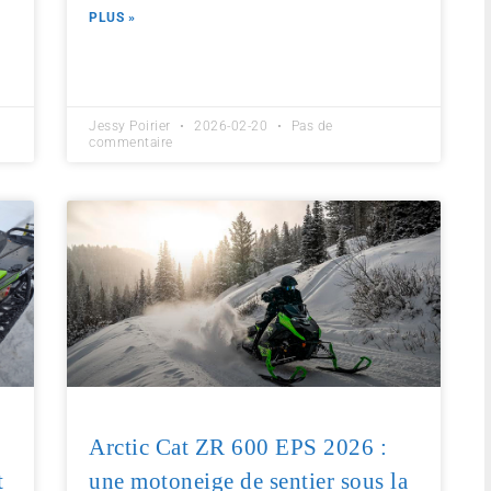
PLUS »
Jessy Poirier
2026-02-20
Pas de
commentaire
6
Arctic Cat ZR 600 EPS 2026 :
t
une motoneige de sentier sous la