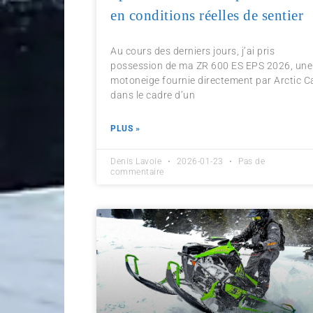
en conditions réelles de sentier
Au cours des derniers jours, j’ai pris
possession de ma ZR 600 ES EPS 2026, une
motoneige fournie directement par Arctic C
dans le cadre d’un
PLUS »
Denis Lavoie
2026-01-23
Pas de
commentaire