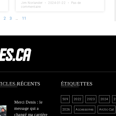
Jim Norlander
2024-01-22
Pas de
commentaire
2
3
…
11
ICLES RÉCENTS
ÉTIQUETTES
509
2022
2023
2024
2
Merci Denis : le
message qui a
2026
Accessoires
Arctic-Cat
changé ma carrière