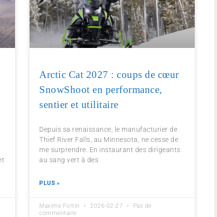
Arctic Cat 2027 : coups de cœur
SnowShoot en performance,
sentier et utilitaire
Depuis sa renaissance, le manufacturier de
Thief River Falls, au Minnesota, ne cesse de
me surprendre. En instaurant des dirigeants
et
au sang vert à des
PLUS »
Maxime Fortin
2026-02-27
Pas de
commentaire