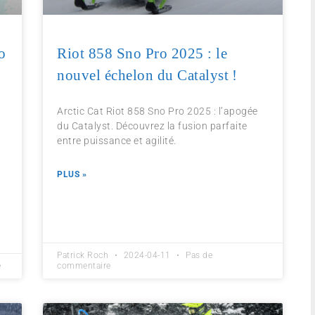
o
Riot 858 Sno Pro 2025 : le
nouvel échelon du Catalyst !
Arctic Cat Riot 858 Sno Pro 2025 : l’apogée
du Catalyst. Découvrez la fusion parfaite
entre puissance et agilité.
o
PLUS »
Patrick Roch
2024-04-11
Pas de
e
commentaire