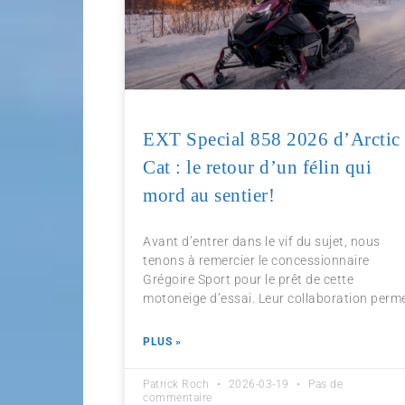
EXT Special 858 2026 d’Arctic
Cat : le retour d’un félin qui
mord au sentier!
Avant d’entrer dans le vif du sujet, nous
tenons à remercier le concessionnaire
Grégoire Sport pour le prêt de cette
motoneige d’essai. Leur collaboration perm
PLUS »
Patrick Roch
2026-03-19
Pas de
commentaire