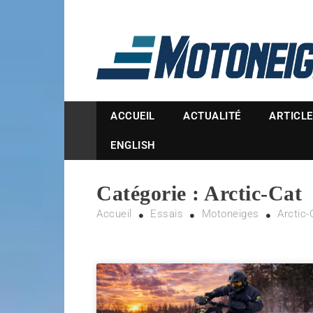
Magazine Motoneige
ACCUEIL
ACTUALITÉ
ARTICL
ENGLISH
Catégorie :
Arctic-Cat
Accueil
Essais
Motoneiges
Arctic-