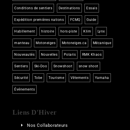
Conditions de sentiers
Destinations
Essais
Expédition premières nations
FCMQ
Guide
Habillement
histoire
hors-piste
Klim
Lynx
manteau
Motoneiges
Motoneiges.ca
Mécanique
Nouveautés
Nouvelles
Polaris
RMK Khaos
Sentiers
Ski-Doo
Snowshoot
snow shoot
Sécurité
Tobe
Tourisme
Vêtements
Yamaha
Événements
Liens D'Hiver
Nos Collaborateurs