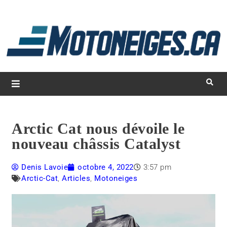
L
d
m
Magazine Motoneiges.ca
Arctic Cat nous dévoile le
nouveau châssis Catalyst
Denis Lavoie
octobre 4, 2022
3:57 pm
Arctic-Cat
,
Articles
,
Motoneiges