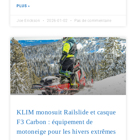
PLUS »
Joe Erickson
2026-01-02
Pas de commentaire
KLIM monosuit Railslide et casque
F3 Carbon : équipement de
motoneige pour les hivers extrêmes