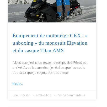
Équipement de motoneige CKX : «
unboxing » du monosuit Elevation
et du casque Titan AMS
Alors que j’écris ce texte, le temps des Fêtes est
arrivé! Avec les années, je réalise que les seuls
cadeaux que je reçois sont souvent
PLUS »
Joe Erickson
2026-01-16
Pas de commentaire