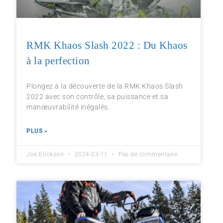
RMK Khaos Slash 2022 : Du Khaos
à la perfection
Plongez à la découverte de la RMK Khaos Slash
2022 avec son contrôle, sa puissance et sa
manœuvrabilité inégalés.
PLUS »
Joe Erickson
2024-03-11
Pas de commentaire