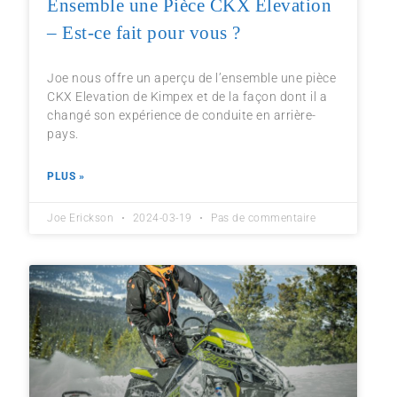
Ensemble une Pièce CKX Elevation
– Est-ce fait pour vous ?
Joe nous offre un aperçu de l’ensemble une pièce
CKX Elevation de Kimpex et de la façon dont il a
changé son expérience de conduite en arrière-
pays.
PLUS »
Joe Erickson
2024-03-19
Pas de commentaire