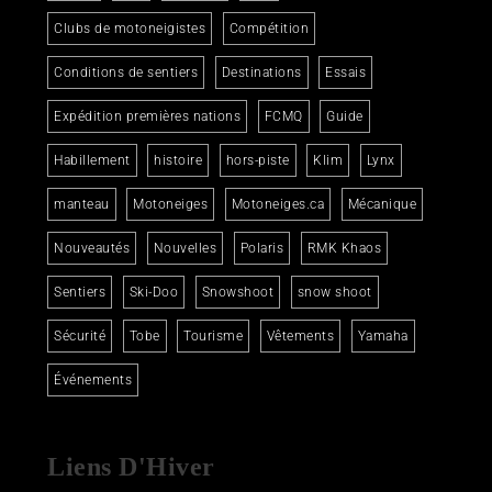
Clubs de motoneigistes
Compétition
Conditions de sentiers
Destinations
Essais
Expédition premières nations
FCMQ
Guide
Habillement
histoire
hors-piste
Klim
Lynx
manteau
Motoneiges
Motoneiges.ca
Mécanique
Nouveautés
Nouvelles
Polaris
RMK Khaos
Sentiers
Ski-Doo
Snowshoot
snow shoot
Sécurité
Tobe
Tourisme
Vêtements
Yamaha
Événements
Liens D'Hiver