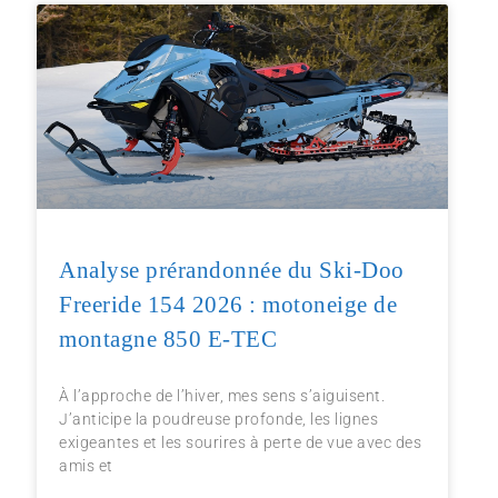
Analyse prérandonnée du Ski-Doo
Freeride 154 2026 : motoneige de
montagne 850 E-TEC
À l’approche de l’hiver, mes sens s’aiguisent.
J’anticipe la poudreuse profonde, les lignes
exigeantes et les sourires à perte de vue avec des
amis et