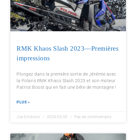
RMK Khaos Slash 2023—Premières
impressions
Plongez dans la première sortie de Jérémie avec
la Polaris RMK Khaos Slash 2023 et son moteur
Patriot Boost qui en fait une bête de montagne !
PLUS »
Joe Erickson
2024-02-05
Pas de commentaire